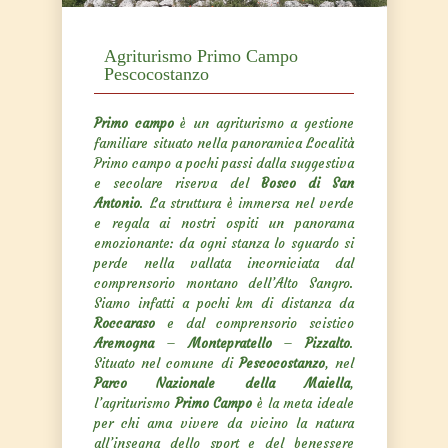
Agriturismo Primo Campo
Pescocostanzo
Primo campo
è un agriturismo a gestione
familiare situato nella panoramica Località
Primo campo a pochi passi dalla suggestiva
e secolare riserva del
Bosco di San
Antonio
. La struttura è immersa nel verde
e regala ai nostri ospiti un panorama
emozionante: da ogni stanza lo sguardo si
perde nella vallata incorniciata dal
comprensorio montano dell’Alto Sangro.
Siamo infatti a pochi km di distanza da
Roccaraso
e dal comprensorio scistico
Aremogna
–
Montepratello
–
Pizzalto
.
Situato nel comune di
Pescocostanzo
, nel
Parco Nazionale della Maiella
,
l’agriturismo
Primo Campo
è la meta ideale
per chi ama vivere da vicino la natura
all’insegna dello sport e del benessere